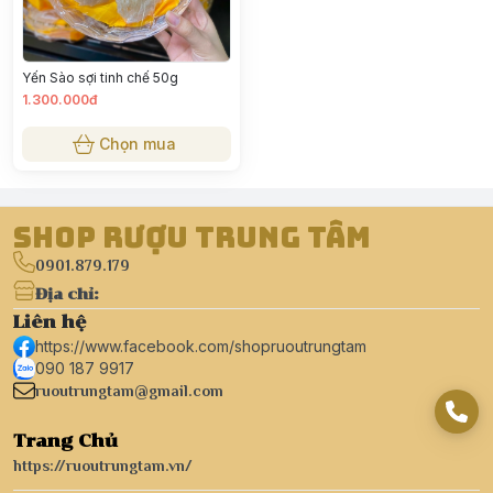
Yến Sào sợi tinh chế 50g
1.300.000đ
Chọn mua
Shop Rượu Trung Tâm
0901.879.179
Địa chỉ
:
Liên hệ
https://www.facebook.com/shopruoutrungtam
090 187 9917
ruoutrungtam@gmail.com
Trang Chủ
https://ruoutrungtam.vn/