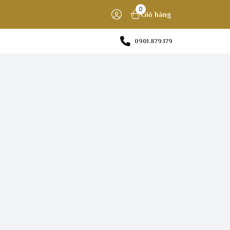
0
Giỏ hàng
0901.879.179