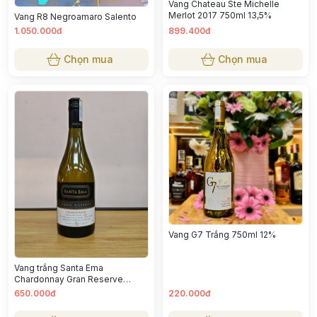
Vang Chateau Ste Michelle
Merlot 2017 750ml 13,5%
Vang R8 Negroamaro Salento
1.050.000đ
899.400đ
Chọn mua
Chọn mua
Vang G7 Trắng 750ml 12%
Vang trắng Santa Ema
Chardonnay Gran Reserve
750ml
650.000đ
220.000đ