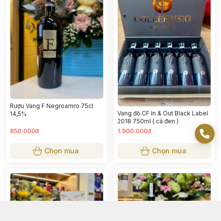
Rượu Vang F Negroamro 75cl
Vang đỏ CF In & Out Black Label
14,5%
2018 750ml ( cá đen )
850.000đ
1.900.000đ
Chọn mua
Chọn mua