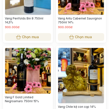
Vang Penfolds Bin 8 750ml
Vang Antu Cabernet Sauvignon
14,5%
750ml 14%
900.000đ
900.000đ
Chọn mua
Chọn mua
Vang F Gold Limited
Negroamaro 750ml 15%
Vang Chile kệ con cọp 14%