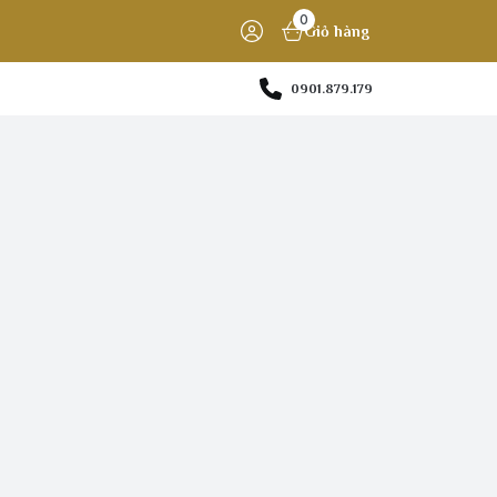
0
Giỏ hàng
0901.879.179