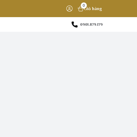
0
Giỏ hàng
0901.879.179