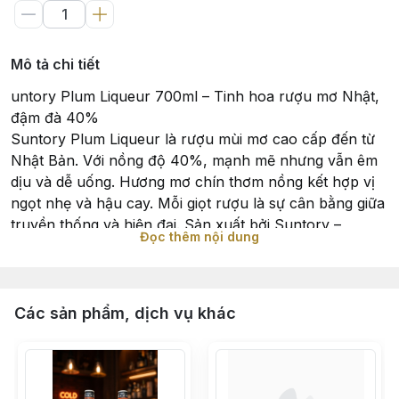
Mô tả chi tiết
untory Plum Liqueur 700ml – Tinh hoa rượu mơ Nhật,
đậm đà 40%
Suntory Plum Liqueur là rượu mùi mơ cao cấp đến từ
Nhật Bản. Với nồng độ 40%, mạnh mẽ nhưng vẫn êm
dịu và dễ uống. Hương mơ chín thơm nồng kết hợp vị
ngọt nhẹ và hậu cay. Mỗi giọt rượu là sự cân bằng giữa
truyền thống và hiện đại. Sản xuất bởi Suntory –
Đọc thêm nội dung
thương hiệu rượu danh tiếng của Nhật. Rượu được ủ từ
trái mơ Ume chọn lọc kỹ lưỡng và tự nhiên. Vị rượu
sâu, tròn trịa, hậu vị kéo dài và ấm áp. Dùng ngon nhất
khi uống lạnh, kèm đá hoặc pha soda. Cũng rất thích
Các sản phẩm, dịch vụ khác
hợp dùng sau bữa ăn như một loại tráng miệng. Thiết
kế chai thủy tinh sang trọng, đậm chất Nhật thanh lịch.
Rất phù hợp làm quà biếu hoặc dùng trong dịp đặc
biệt. Hương vị thơm dịu, dễ tiếp cận, cả nam và nữ đều