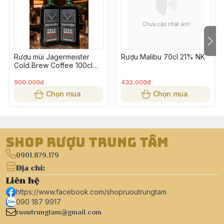
yêu thích. Dành cho người muốn khám phá nét tinh tế
của rượu mùi châu Á. Dung tích 700ml đủ để chia sẻ
cùng người thân, bạn bè. Suntory Plum là lựa chọn lý
tưởng cho tiệc nhẹ và thư giãn. Một trải nghiệm rượu
Rượu mùi Jagermeister
Rượu Malibu 70cl 21% NK
mơ đầy sâu lắng và khác biệt. Đặt mua ngay để cảm
Cold Brew Coffee 100cl
nhận tinh hoa rượu Nhật Bản trong từng giọt.
35%
900.000đ
432.000đ
Chọn mua
Chọn mua
Shop Rượu Trung Tâm
0901.879.179
Địa chỉ
:
Liên hệ
https://www.facebook.com/shopruoutrungtam
090 187 9917
ruoutrungtam@gmail.com