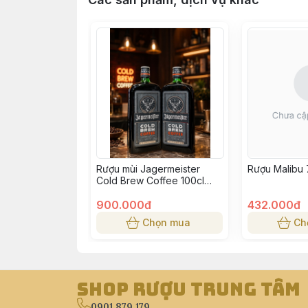
Rượu mùi Jagermeister
Rượu Malibu 
Cold Brew Coffee 100cl
35%
900.000đ
432.000đ
Chọn mua
Ch
Shop Rượu Trung Tâm
0901.879.179