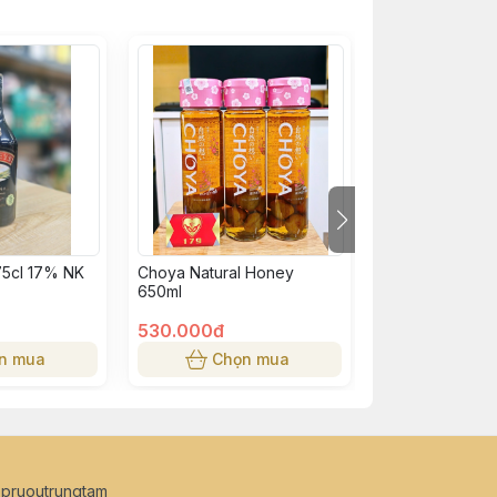
75cl 17% NK
Choya Natural Honey
Choya Nutural 
650ml
530.000đ
500.000đ
n mua
Chọn mua
Chọn
opruoutrungtam