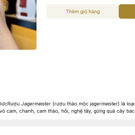
Thêm giỏ hàng
ứcRượu Jagermeister (rượu thảo mộc jagermeister) là loạ
ư: vỏ cam, chanh, cam thảo, hồi, nghệ tây, gừng quả cây b