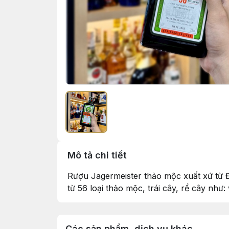
Mô tả chi tiết
Rượu Jagermeister thảo mộc xuất xứ từ Đ
từ 56 loại thảo mộc, trái cây, rể cây nh
Các sản phẩm, dịch vụ khác