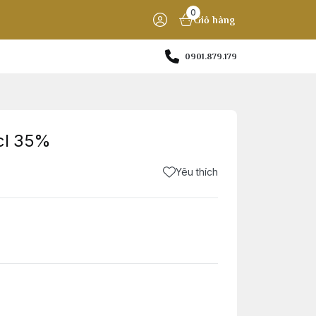
0
Giỏ hàng
0901.879.179
cl 35%
Yêu thích