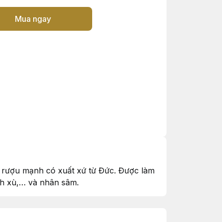
Mua ngay
i rượu mạnh có xuất xứ từ Đức. Được làm
ách xù,… và nhân sâm.