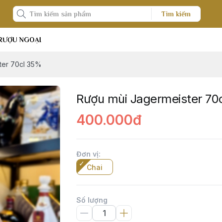
Tìm kiếm
RƯỢU NGOẠI
ter 70cl 35%
Rượu mùi Jagermeister 70
400.000đ
Đơn vị
:
Chai
Số lượng