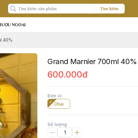
Tìm kiếm
RƯỢU NGOẠI
ml 40%
Grand Marnier 700ml 40%
600.000đ
Đơn vị
:
Chai
Số lượng