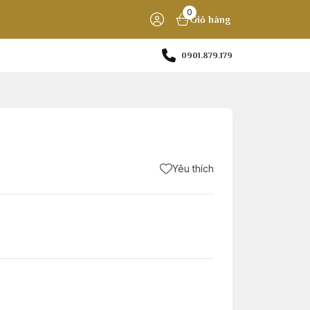
0
Giỏ hàng
0901.879.179
Yêu thích