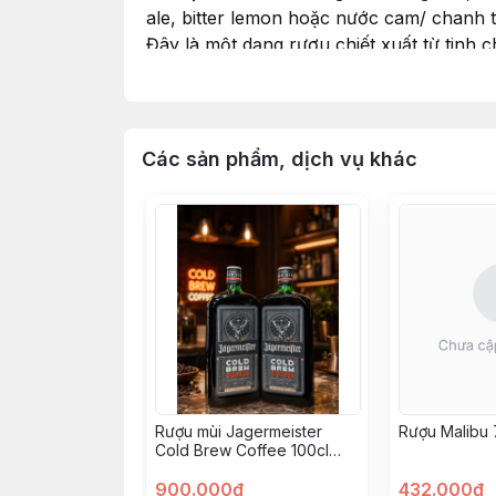
ale, bitter lemon hoặc nước cam/ chanh t
Đây là một dạng rượu chiết xuất từ tinh 
yếu từ cam và một vài nguyên liệu khác
theo nhiều công đoạn khác nhau, phần lớ
Các sản phẩm, dịch vụ khác
Rượu mùi Jagermeister
Rượu Malibu 
Cold Brew Coffee 100cl
35%
900.000đ
432.000đ