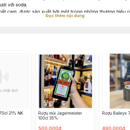
ươi với soda.
chất cam, được sản xuất bởi một trong những thương hiệu r
Đọc thêm nội dung
 . Rượu Grand Manier chứa khoảng 40% hàm lượng cồn ( 80
n được dùng trực tiếp hoặc sử dụng trong đồ uống pha tr
70cl 21% NK
Rượu mùi Jagermeister
Rượu Baileys 
100cl 35%
500.000đ
490.000đ