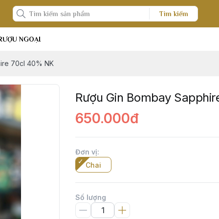
Tìm kiếm
RƯỢU NGOẠI
ire 70cl 40% NK
Rượu Gin Bombay Sapphir
650.000đ
Đơn vị
:
Chai
Số lượng