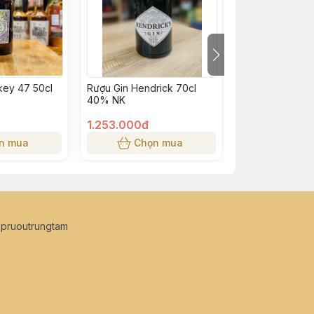
key 47 50cl
Rượu Gin Hendrick 70cl
Rượu Gin Tanqu
40% NK
47,3%
1.253.000đ
400.000đ
n mua
Chọn mua
Chọn
opruoutrungtam