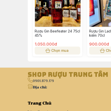
Rượu Gin Beefeater 24 75cl
Rượu Gin Lad
45%
kiếm 70cl
1.050.000đ
900.000đ
Chọn mua
Ch
Shop Rượu Trung Tâm
0901.879.179
Địa chỉ
:
Trang Chủ