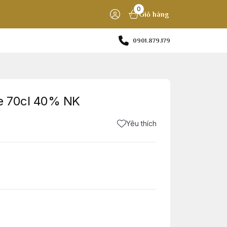
0
Giỏ hàng
0901.879.179
e 70cl 40% NK
Yêu thích