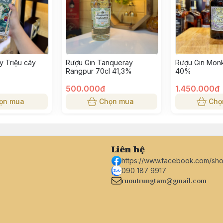
y Triệu cây
Rượu Gin Tanqueray
Rượu Gin Mon
Rangpur 70cl 41,3%
40%
500.000đ
1.450.000đ
ọn mua
Chọn mua
Chọ
Liên hệ
https://www.facebook.com/sh
090 187 9917
ruoutrungtam@gmail.com