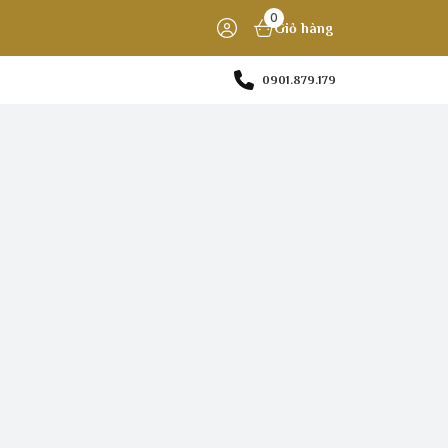
0
Giỏ hàng
0901.879.179