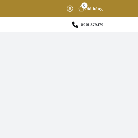
0
Giỏ hàng
0901.879.179