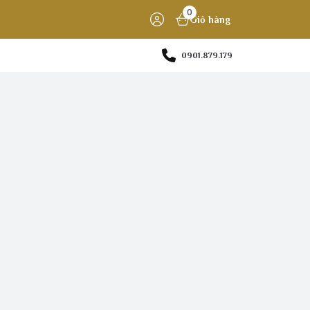
0
Giỏ hàng
0901.879.179