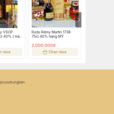
sy VSOP
Rượu Rémy Martin 1738
Rượu Remy Mar
cl 40% ( màu
75cl 40% hàng MỸ
70cl 40% NK
2.000.000đ
1.950.000đ
n mua
Chọn mua
Chọn
opruoutrungtam