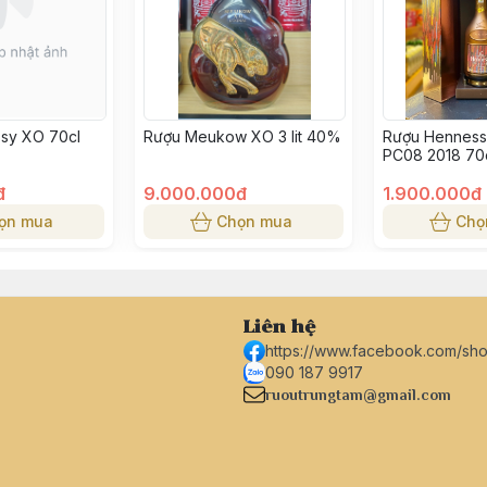
sy XO 70cl
Rượu Meukow XO 3 lit 40%
Rượu Hennes
PC08 2018 70
nâu )
đ
9.000.000đ
1.900.000đ
ọn mua
Chọn mua
Chọ
Liên hệ
https://www.facebook.com/sh
090 187 9917
ruoutrungtam@gmail.com