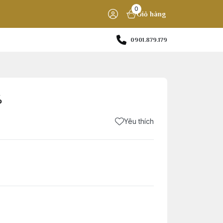
0
Giỏ hàng
0901.879.179
%
Yêu thích