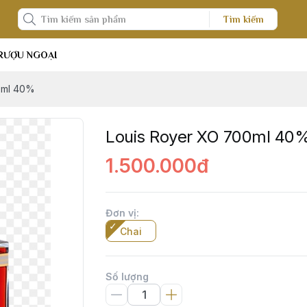
Tìm kiếm
RƯỢU NGOẠI
0ml 40%
Louis Royer XO 700ml 40
1.500.000đ
Đơn vị
:
Chai
Số lượng