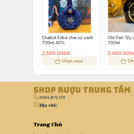
Chabot Extra chai sứ xanh
Old Parr 12y 
700ml 40%
700ml
2.500.000đ
2.400.000
Chọn mua
Ch
Shop Rượu Trung Tâm
0901.879.179
Địa chỉ
:
Trang Chủ