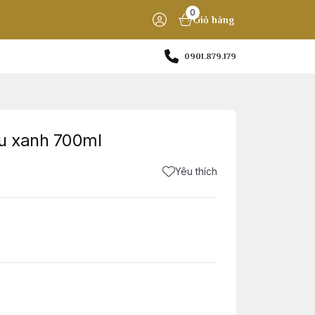
0
Giỏ hàng
0901.879.179
àu xanh 700ml
Yêu thích