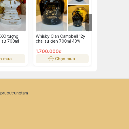
 XO tượng
Whisky Clan Campbell 12y
Rượu Nhật 12 co
 sứ 700ml
chai sứ đen 700ml 43%
sứ
1.700.000đ
2.000.000đ
n mua
Chọn mua
Chọn
opruoutrungtam