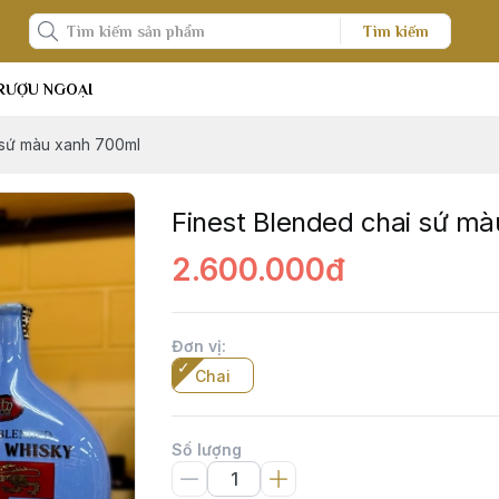
Tìm kiếm
RƯỢU NGOẠI
 sứ màu xanh 700ml
Finest Blended chai sứ m
2.600.000đ
Đơn vị
:
Chai
Số lượng