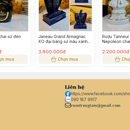
chai sứ đen
Janeau Grand Armagnac
Rượu Tanneur
XO đại bàng sứ màu xanh
Nepoleon chai
700ml
đ
3.800.000đ
2.200.000đ
ọn mua
Chọn mua
Chọ
Liên hệ
https://www.facebook.com/sh
090 187 9917
ruoutrungtam@gmail.com