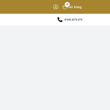
0
Giỏ hàng
0901.879.179