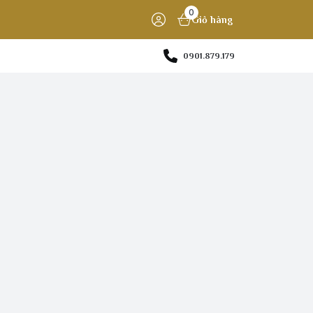
0
Giỏ hàng
0901.879.179