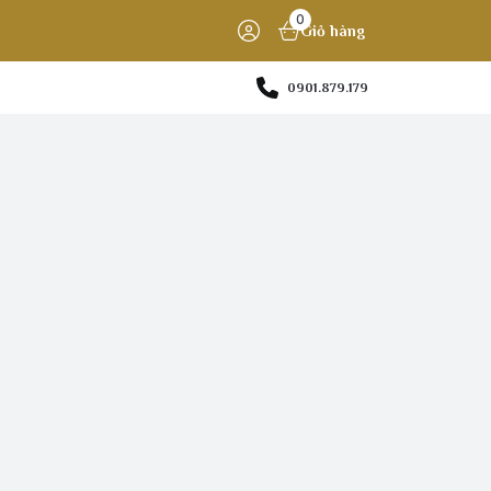
0
Giỏ hàng
0901.879.179