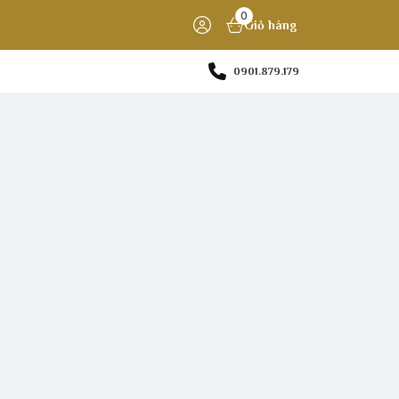
0
Giỏ hàng
0901.879.179