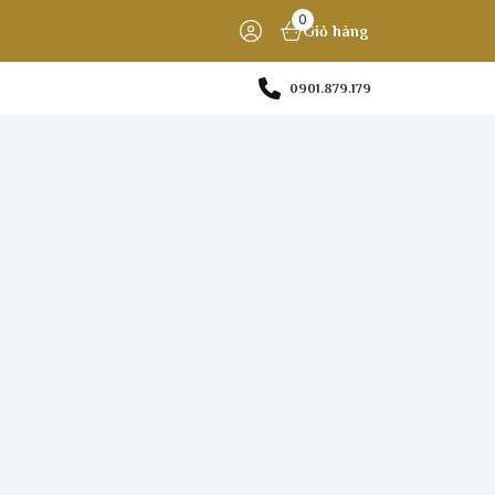
0
Giỏ hàng
0901.879.179