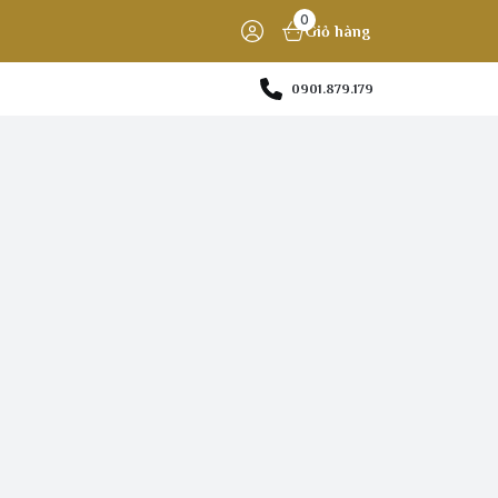
0
Giỏ hàng
0901.879.179