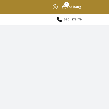
0
Giỏ hàng
0901.879.179