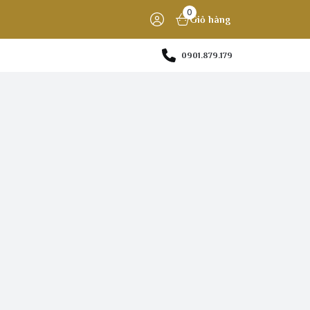
0
Giỏ hàng
0901.879.179