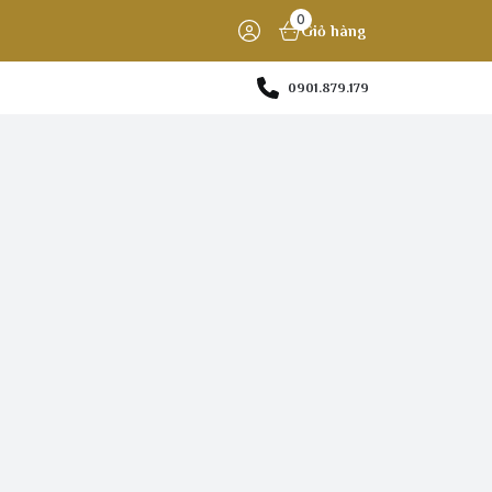
0
Giỏ hàng
0901.879.179