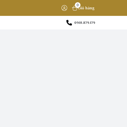
0
Giỏ hàng
0901.879.179