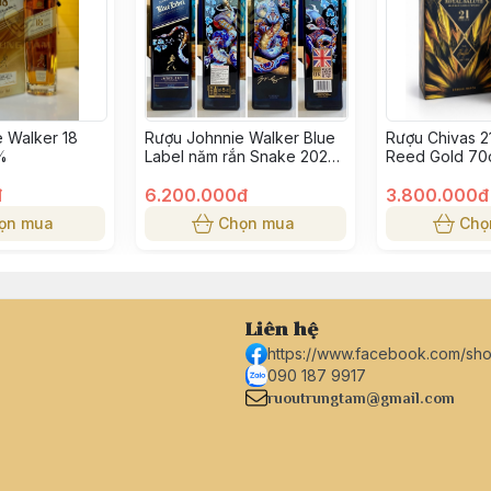
 Walker 18
Rượu Johnnie Walker Blue
Rượu Chivas 2
%
Label năm rắn Snake 2025
Reed Gold 70
75cl 40%
bông lúa vàng
đ
6.200.000đ
3.800.000đ
ọn mua
Chọn mua
Chọ
Liên hệ
https://www.facebook.com/sh
090 187 9917
ruoutrungtam@gmail.com