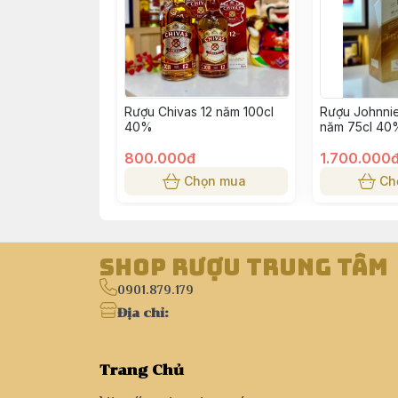
Rượu Chivas 12 năm 100cl
Rượu Johnnie
40%
năm 75cl 40
800.000đ
1.700.000
Chọn mua
Ch
Shop Rượu Trung Tâm
0901.879.179
Địa chỉ
:
Trang Chủ