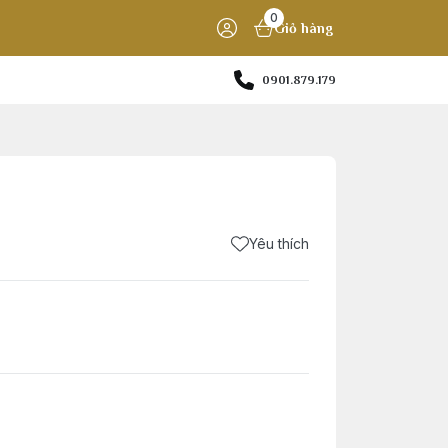
0
Giỏ hàng
0901.879.179
Yêu thích