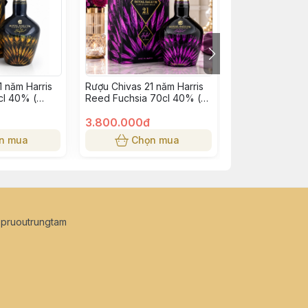
1 năm Harris
Rượu Chivas 21 năm Harris
Rượu Johnnie W
cl 40% (
Reed Fuchsia 70cl 40% (
Label 4,5 lit 4
 )
bông lúa tím )
3.800.000đ
4.000.000đ
n mua
Chọn mua
Chọn
opruoutrungtam