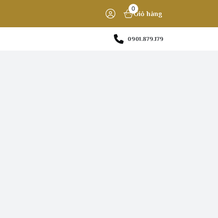
0
Giỏ hàng
0901.879.179