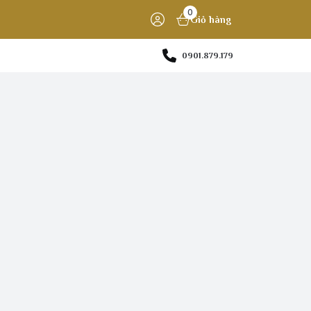
0
Giỏ hàng
0901.879.179