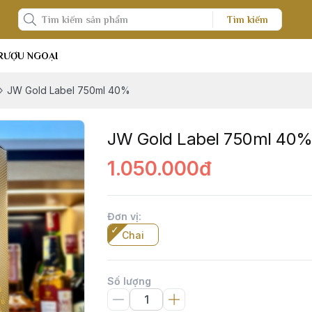
Tìm kiếm
RƯỢU NGOẠI
JW Gold Label 750ml 40%
JW Gold Label 750ml 40
1.050.000đ
Đơn vị
:
Chai
Số lượng