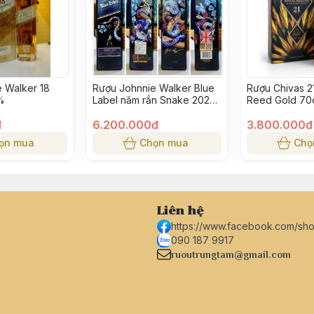
 Walker 18
Rượu Johnnie Walker Blue
Rượu Chivas 2
%
Label năm rắn Snake 2025
Reed Gold 70
75cl 40%
bông lúa vàng
đ
6.200.000đ
3.800.000đ
ọn mua
Chọn mua
Chọ
Liên hệ
https://www.facebook.com/sh
090 187 9917
ruoutrungtam@gmail.com