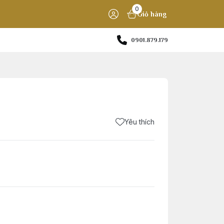
0
Giỏ hàng
0901.879.179
%
Yêu thích