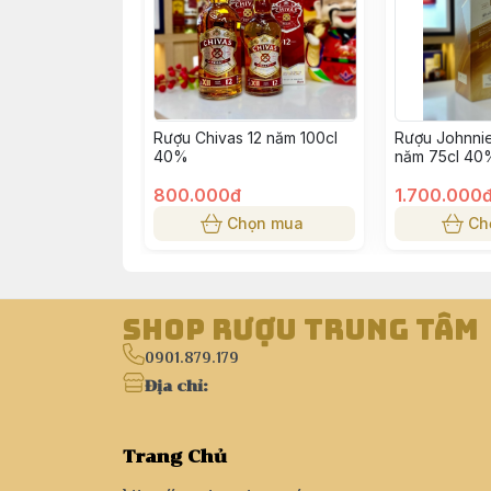
Rượu Chivas 12 năm 100cl
Rượu Johnnie
40%
năm 75cl 40
800.000đ
1.700.000
Chọn mua
Ch
Shop Rượu Trung Tâm
0901.879.179
Địa chỉ
:
Trang Chủ