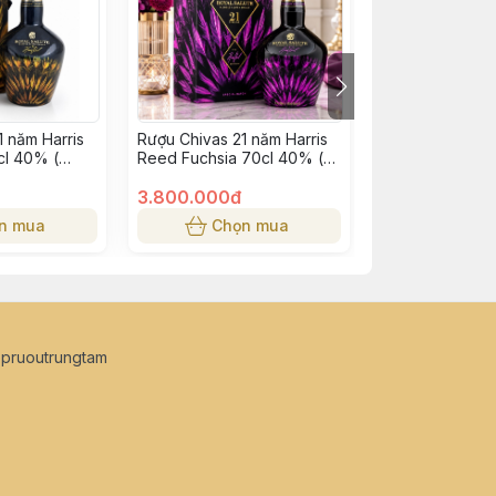
1 năm Harris
Rượu Chivas 21 năm Harris
Rượu Johnnie W
cl 40% (
Reed Fuchsia 70cl 40% (
Label 4,5 lit 4
 )
bông lúa tím )
3.800.000đ
4.000.000đ
n mua
Chọn mua
Chọn
opruoutrungtam