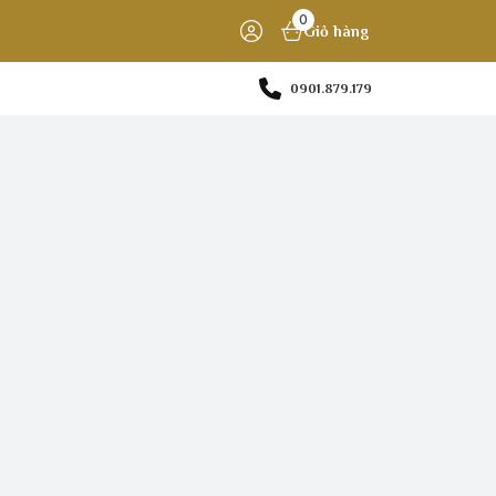
0
Giỏ hàng
0901.879.179