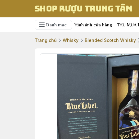
Shop Rượu Trung Tâm
Danh mục
Hình ảnh cửa hàng
THU MUA 
Trang chủ
Whisky
Blended Scotch Whisky