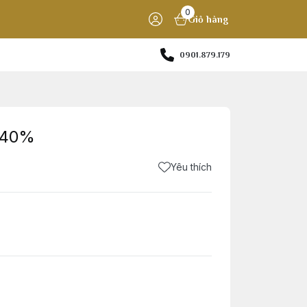
0
Giỏ hàng
0901.879.179
l 40%
Yêu thích