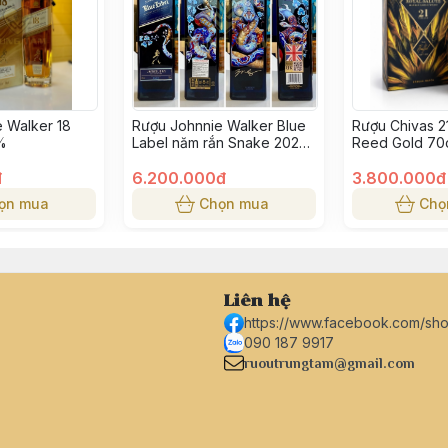
 Walker 18
Rượu Johnnie Walker Blue
Rượu Chivas 2
%
Label năm rắn Snake 2025
Reed Gold 70
75cl 40%
bông lúa vàng
đ
6.200.000đ
3.800.000đ
ọn mua
Chọn mua
Chọ
Liên hệ
https://www.facebook.com/sh
090 187 9917
ruoutrungtam@gmail.com