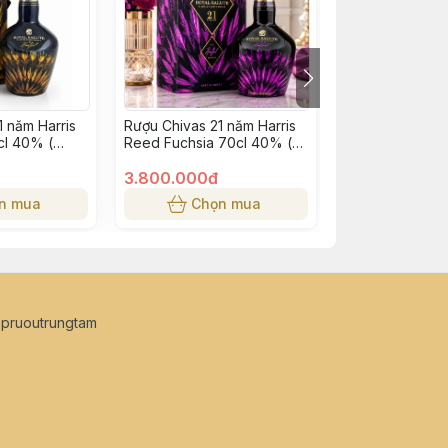
1 năm Harris
Rượu Chivas 21 năm Harris
Rượu Johnnie W
cl 40% (
Reed Fuchsia 70cl 40% (
Label 4,5 lit 4
 )
bông lúa tím )
3.800.000đ
4.000.000đ
n mua
Chọn mua
Chọn
opruoutrungtam