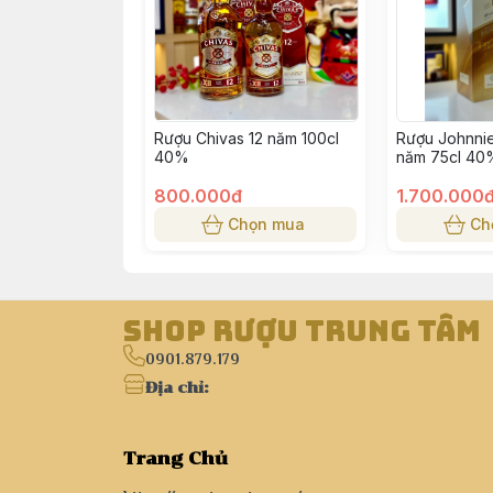
Rượu Chivas 12 năm 100cl
Rượu Johnnie
40%
năm 75cl 40
800.000đ
1.700.000
Chọn mua
Ch
Shop Rượu Trung Tâm
0901.879.179
Địa chỉ
:
Trang Chủ