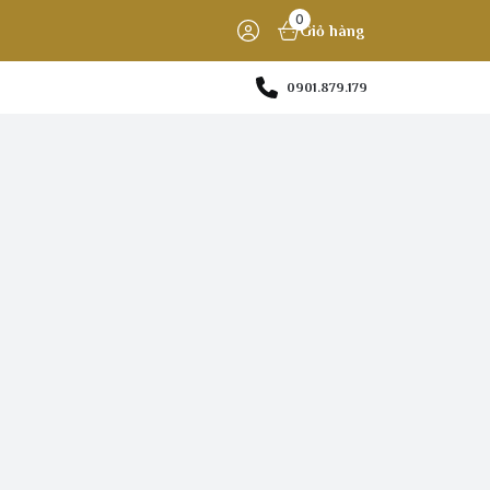
0
Giỏ hàng
0901.879.179