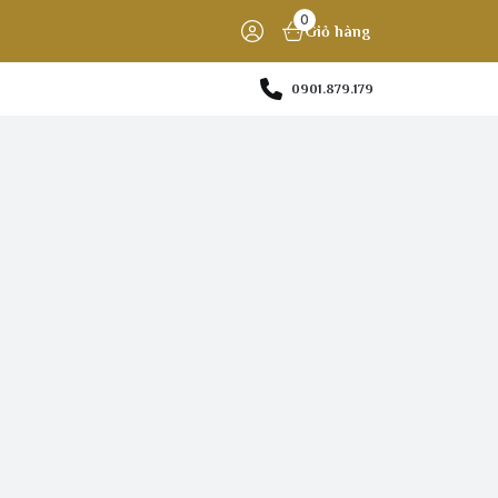
0
Giỏ hàng
0901.879.179