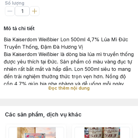
Số lượng
Mô tả chi tiết
Bia Kaiserdom Weißbier Lon 500ml 4,7% Lúa Mì Đức
Truyền Thống, Đậm Đà Hương Vị
Bia Kaiserdom Weißbier là dòng bia lúa mì truyền thống
được yêu thích tại Đức. Sản phẩm có màu vàng đục tự
nhiên rất bắt mắt và hấp dẫn. Lon 500ml siêu to mang
đến trải nghiệm thưởng thức trọn vẹn hơn. Nồng độ
cồn 4,7% giúp bia nhẹ nhàng và dễ uống mỗi ngày.
Đọc thêm nội dung
Kaiserdom sử dụng quy trình lên men tự nhiên giữ trọn
vị bia tươi mát. Hương thơm của chuối chín, men bia và
chút gia vị rất đặc trưng. Vị bia êm dịu, đậm đà, hậu vị
nhẹ nhàng và đầy cuốn hút. Đây là lựa chọn lý tưởng
Các sản phẩm, dịch vụ khác
cho người yêu bia lúa mì truyền thống Đức.
Lon lớn phù hợp dùng trong tiệc tùng, tụ họp bạn bè
và thư giãn. Kaiserdom là thương hiệu lâu đời với chất