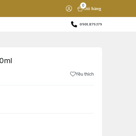
0
Giỏ hàng
0901.879.179
40ml
Yêu thích