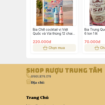
Bia Chill cocktail vị Việt
Bia Trung Qu
Quốc và Vải thùng 12 chai
6 lon 1 lit
275ml
220.000đ
70.000đ
Chọn mua
Ch
Shop Rượu Trung Tâm
0901.879.179
Địa chỉ
:
Trang Chủ