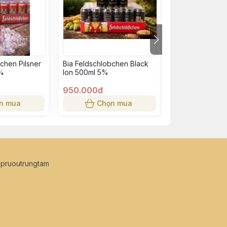
chen Pilsner
Bia Feldschlobchen Black
Bia Budweiser 
9%
lon 500ml 5%
5%
950.000đ
400.000đ
n mua
Chọn mua
Chọn
opruoutrungtam