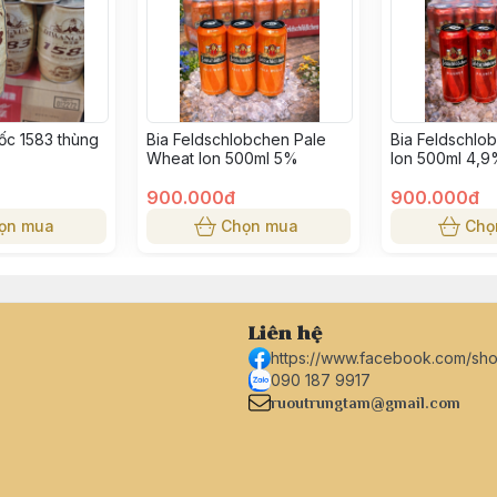
ốc 1583 thùng
Bia Feldschlobchen Pale
Bia Feldschlob
Wheat lon 500ml 5%
lon 500ml 4,
900.000đ
900.000đ
ọn mua
Chọn mua
Chọ
Liên hệ
https://www.facebook.com/sh
090 187 9917
ruoutrungtam@gmail.com