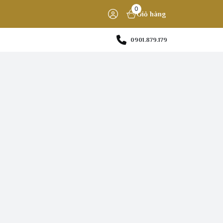
0
Giỏ hàng
0901.879.179