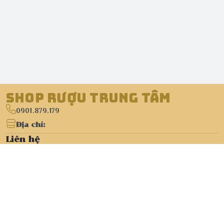
Shop Rượu Trung Tâm
0901.879.179
Địa chỉ
:
Liên hệ
https://www.facebook.com/shopruoutrungtam
090 187 9917
ruoutrungtam@gmail.com
Trang Chủ
https://ruoutrungtam.vn/