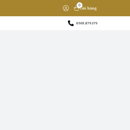
0
Giỏ hàng
0901.879.179