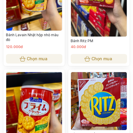
Bánh Lavain Nhật hộp nhỏ màu
đỏ
Bánh Ritz PM
120.000đ
40.000đ
Chọn mua
Chọn mua