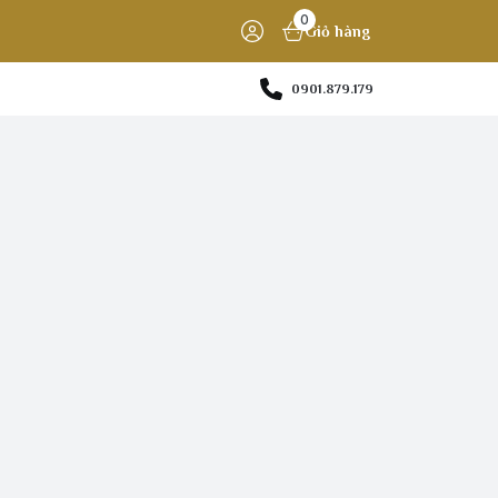
0
Giỏ hàng
0901.879.179